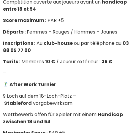
Compétition ouverte aux joueurs ayant un
handicap
entre 18 et 54
Score maximum :
PAR +5
Départs :
Femmes – Rouges / Hommes – Jaunes
Inscriptions :
Au
club-house
ou par téléphone au
03
88 05 77 00
Tarifs :
Membres
10 €
/ Joueur extérieur :
35 €
–
After Work Turnier
9 Loch auf dem 18-Loch-Platz –
Stableford
vorgabewirksam
Wettbewerb offen für Spieler mit einem
Handicap
zwischen 18 und 54
Maximaler Score :
PAR +5