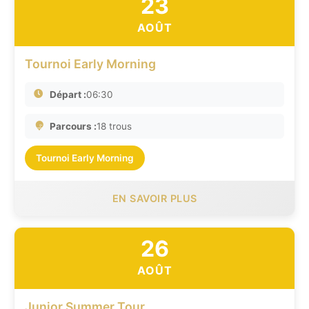
23
AOÛT
Tournoi Early Morning
Départ :
06:30
Parcours :
18 trous
Tournoi Early Morning
EN SAVOIR PLUS
26
AOÛT
Junior Summer Tour