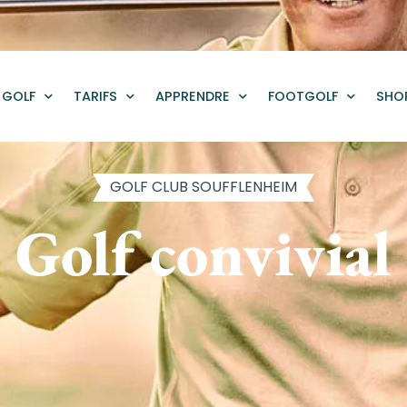
GOLF
TARIFS
APPRENDRE
FOOTGOLF
SHO
GOLF CLUB SOUFFLENHEIM
Golf convivial