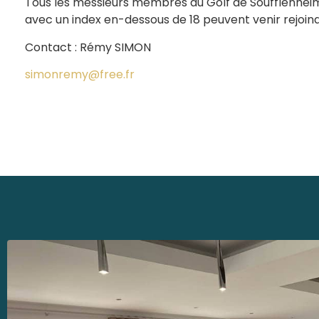
Tous les messieurs membres au Golf de Soufflenheim,
avec un index en-dessous de 18 peuvent venir rejoind
Contact : Rémy SIMON
simonremy@free.fr