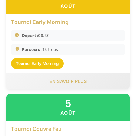
AOÛT
Tournoi Early Morning
Départ :
06:30
Parcours :
18 trous
Tournoi Early Morning
EN SAVOIR PLUS
5
AOÛT
Tournoi Couvre Feu