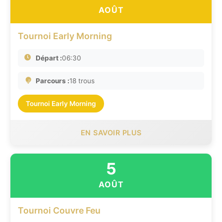
AOÛT
Tournoi Early Morning
Départ :
06:30
Parcours :
18 trous
Tournoi Early Morning
EN SAVOIR PLUS
5
AOÛT
Tournoi Couvre Feu