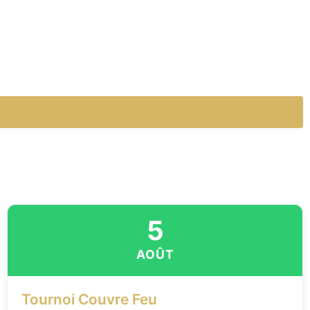
5
AOÛT
Tournoi Couvre Feu