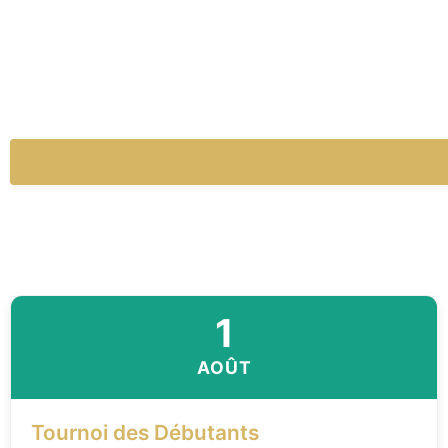
1
AOÛT
Tournoi des Débutants