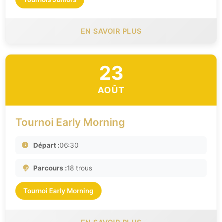
EN SAVOIR PLUS
23
AOÛT
Tournoi Early Morning
Départ :
06:30
Parcours :
18 trous
Tournoi Early Morning