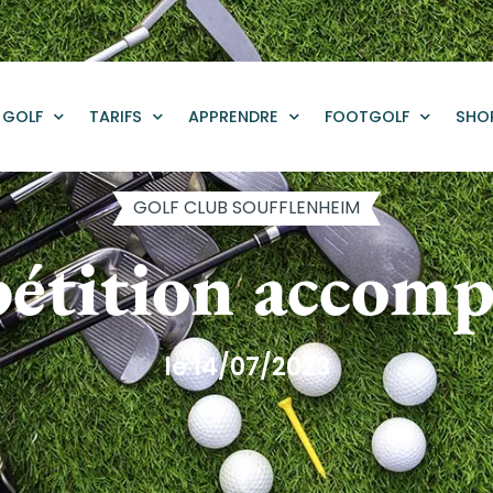
GOLF
TARIFS
APPRENDRE
FOOTGOLF
SHO
GOLF CLUB SOUFFLENHEIM
étition accomp
le 14/07/2023