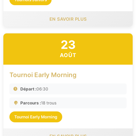
EN SAVOIR PLUS
23
AOÛT
Tournoi Early Morning
Départ :
06:30
Parcours :
18 trous
Tournoi Early Morning