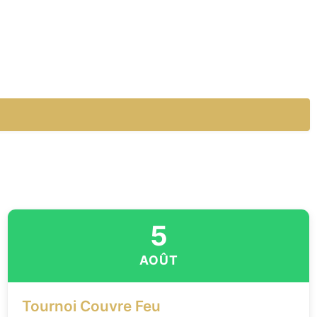
5
AOÛT
Tournoi Couvre Feu