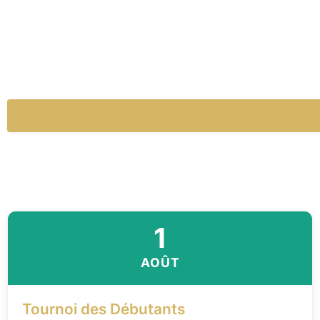
1
AOÛT
Tournoi des Débutants