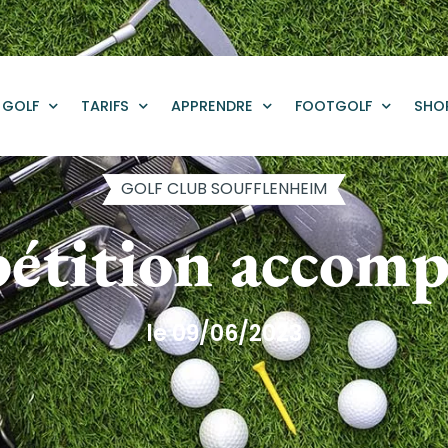
GOLF
TARIFS
APPRENDRE
FOOTGOLF
SHO
GOLF CLUB SOUFFLENHEIM
étition accomp
le 09/06/2023