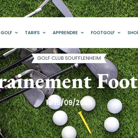
GOLF
TARIFS
APPRENDRE
FOOTGOLF
SHO
GOLF CLUB SOUFFLENHEIM
rainement Foot
le 15/09/2025