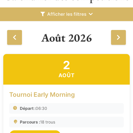
Afficher les filtres
Août 2026
2
AOÛT
Tournoi Early Morning
Départ :
06:30
Parcours :
18 trous