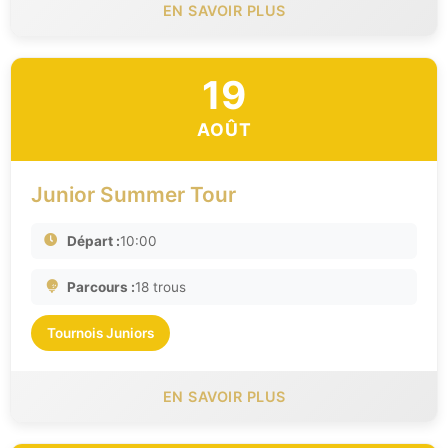
EN SAVOIR PLUS
19
AOÛT
Junior Summer Tour
Départ :
10:00
Parcours :
18 trous
Tournois Juniors
EN SAVOIR PLUS