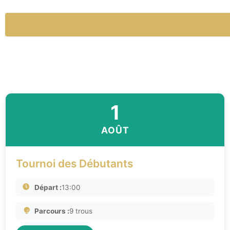
1
AOÛT
Tournoi des Débutants
Départ :
13:00
Parcours :
9 trous