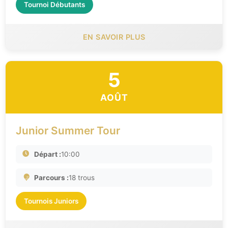
Tournoi Débutants
EN SAVOIR PLUS
5
AOÛT
Junior Summer Tour
Départ :
10:00
Parcours :
18 trous
Tournois Juniors