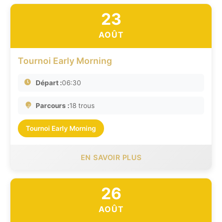
23
AOÛT
Tournoi Early Morning
Départ :
06:30
Parcours :
18 trous
Tournoi Early Morning
EN SAVOIR PLUS
26
AOÛT