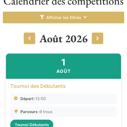
Calendrier des compétitions
Afficher les filtres
Août 2026
1
AOÛT
Tournoi des Débutants
Départ :
13:00
Parcours :
9 trous
Tournoi Débutants