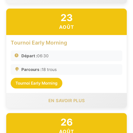
23
AOÛT
Tournoi Early Morning
Départ :
06:30
Parcours :
18 trous
Tournoi Early Morning
EN SAVOIR PLUS
26
AOÛT