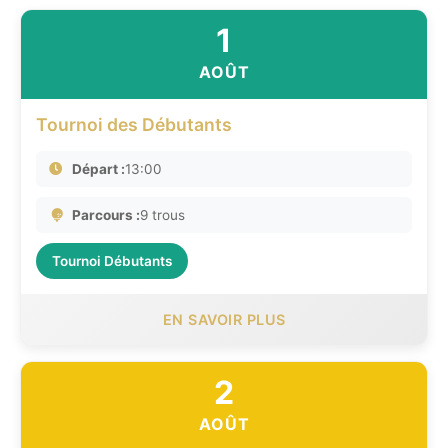
1
AOÛT
Tournoi des Débutants
Départ :
13:00
Parcours :
9 trous
Tournoi Débutants
EN SAVOIR PLUS
2
AOÛT