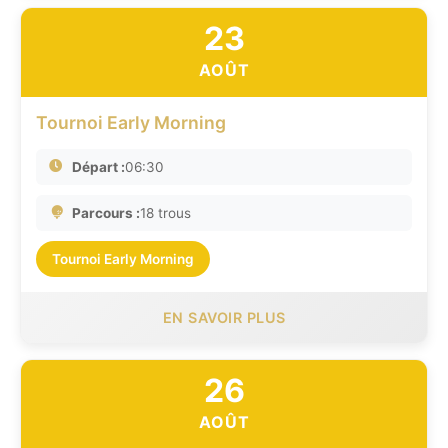
23
AOÛT
Tournoi Early Morning
Départ :
06:30
Parcours :
18 trous
Tournoi Early Morning
EN SAVOIR PLUS
26
AOÛT