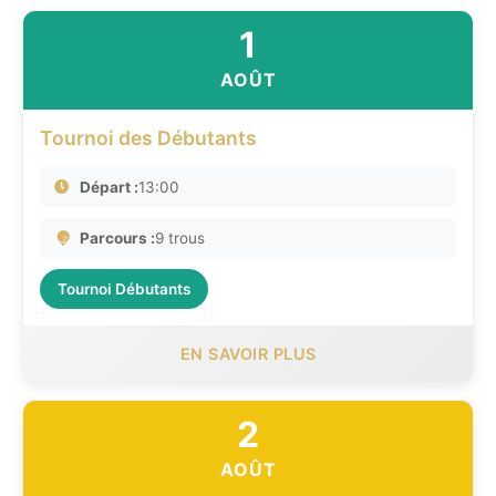
1
AOÛT
Tournoi des Débutants
Départ :
13:00
Parcours :
9 trous
Tournoi Débutants
EN SAVOIR PLUS
2
AOÛT