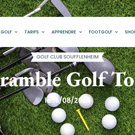
GOLF
TARIFS
APPRENDRE
FOOTGOLF
SHO
GOLF CLUB SOUFFLENHEIM
ramble Golf T
le 16/08/2024