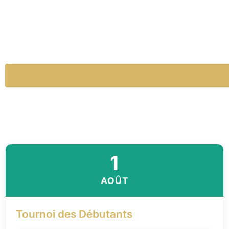
1
AOÛT
Tournoi des Débutants