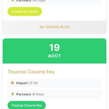
Parcours :
18 trous
Tournoi du Jeudi
EN SAVOIR PLUS
19
AOÛT
Tournoi Couvre feu
Départ :
17:30
Parcours :
9 trous
Tournoi Couvre Feu