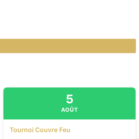
5
AOÛT
Tournoi Couvre Feu