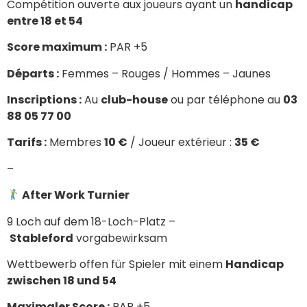
Compétition ouverte aux joueurs ayant un
handicap
entre 18 et 54
Score maximum :
PAR +5
Départs :
Femmes – Rouges / Hommes – Jaunes
Inscriptions :
Au
club-house
ou par téléphone au
03
88 05 77 00
Tarifs :
Membres
10 €
/ Joueur extérieur :
35 €
–
After Work Turnier
9 Loch auf dem 18-Loch-Platz –
Stableford
vorgabewirksam
Wettbewerb offen für Spieler mit einem
Handicap
zwischen 18 und 54
Maximaler Score :
PAR +5