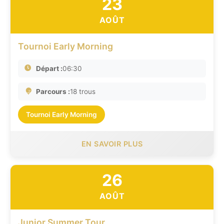
23
AOÛT
Tournoi Early Morning
Départ :
06:30
Parcours :
18 trous
Tournoi Early Morning
EN SAVOIR PLUS
26
AOÛT
Junior Summer Tour