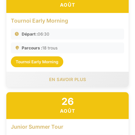
AOÛT
Tournoi Early Morning
Départ :
06:30
Parcours :
18 trous
Tournoi Early Morning
EN SAVOIR PLUS
26
AOÛT
Junior Summer Tour