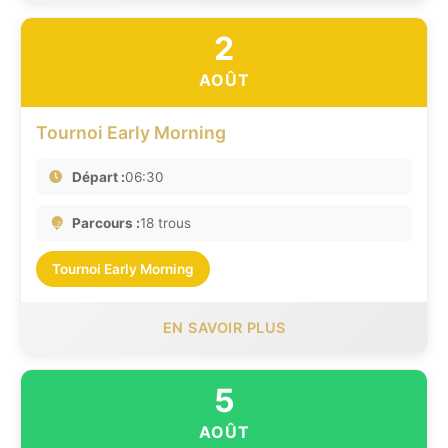
2
AOÛT
Tournoi Early Morning
Départ :
06:30
Parcours :
18 trous
Tournoi Early Morning
EN SAVOIR PLUS
5
AOÛT