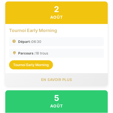
2
AOÛT
Tournoi Early Morning
Départ :
06:30
Parcours :
18 trous
Tournoi Early Morning
EN SAVOIR PLUS
5
AOÛT