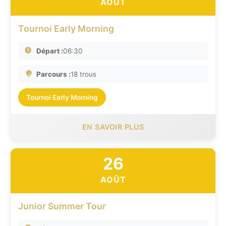
AOÛT
Tournoi Early Morning
Départ :
06:30
Parcours :
18 trous
Tournoi Early Morning
EN SAVOIR PLUS
26
AOÛT
Junior Summer Tour