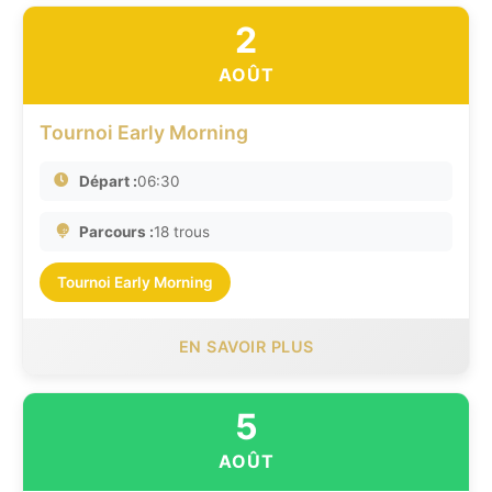
2
AOÛT
Tournoi Early Morning
Départ :
06:30
Parcours :
18 trous
Tournoi Early Morning
EN SAVOIR PLUS
5
AOÛT