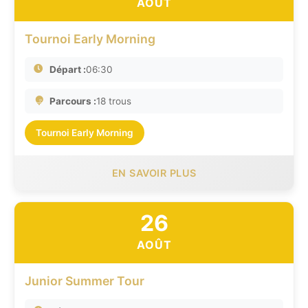
AOÛT
Tournoi Early Morning
Départ :
06:30
Parcours :
18 trous
Tournoi Early Morning
EN SAVOIR PLUS
26
AOÛT
Junior Summer Tour