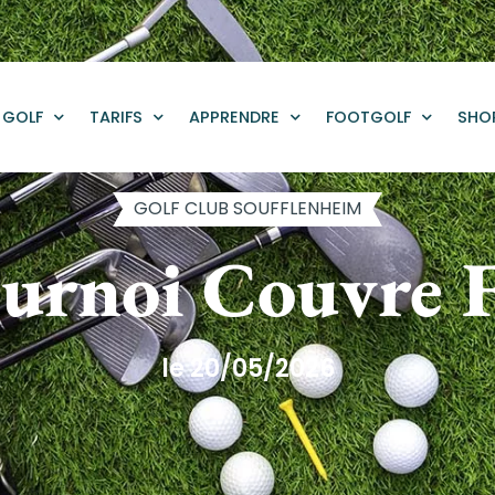
GOLF
TARIFS
APPRENDRE
FOOTGOLF
SHO
GOLF CLUB SOUFFLENHEIM
urnoi Couvre 
le 20/05/2026