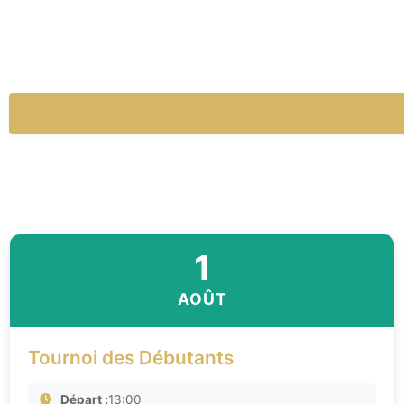
1
AOÛT
Tournoi des Débutants
Départ :
13:00