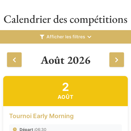
Calendrier des compétitions
Afficher les filtres
Août 2026
2
AOÛT
Tournoi Early Morning
Départ :
06:30