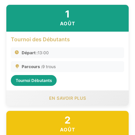
1
AOÛT
Tournoi des Débutants
Départ :
13:00
Parcours :
9 trous
Tournoi Débutants
EN SAVOIR PLUS
2
AOÛT