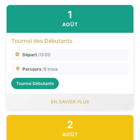
1
AOÛT
Tournoi des Débutants
Départ :
13:00
Parcours :
9 trous
Tournoi Débutants
EN SAVOIR PLUS
2
AOÛT