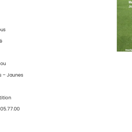
ous
é
rou
 – Jaunes
tition
.05.77.00