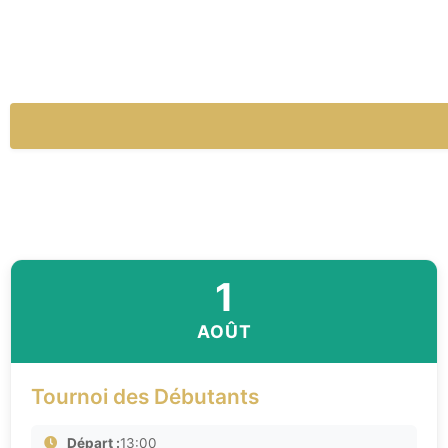
1
AOÛT
Tournoi des Débutants
Départ :
13:00