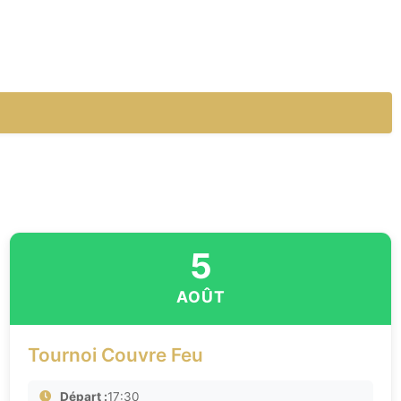
5
AOÛT
Tournoi Couvre Feu
Départ :
17:30