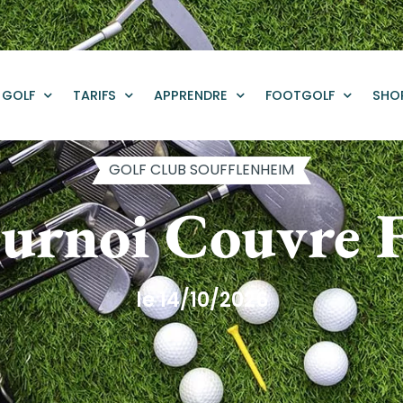
GOLF
TARIFS
APPRENDRE
FOOTGOLF
SHO
GOLF CLUB SOUFFLENHEIM
urnoi Couvre 
le 14/10/2026