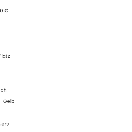
10 €
latz
4
och
– Gelb
iers