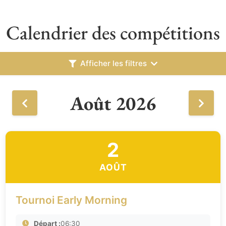
Calendrier des compétitions
Afficher les filtres
Août 2026
2
AOÛT
Tournoi Early Morning
Départ :
06:30