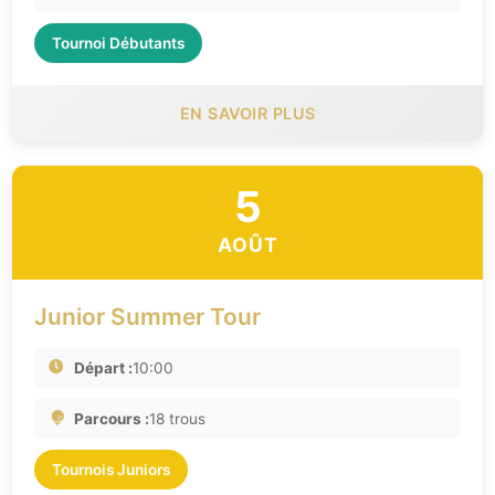
Tournoi Débutants
EN SAVOIR PLUS
5
AOÛT
Junior Summer Tour
Départ :
10:00
Parcours :
18 trous
Tournois Juniors