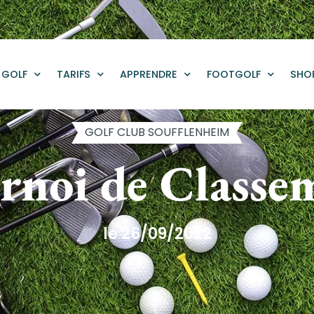
GOLF
TARIFS
APPRENDRE
FOOTGOLF
SHO
GOLF CLUB SOUFFLENHEIM
rnoi de Classe
le 26/09/2022