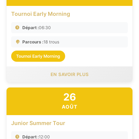
Tournoi Early Morning
Départ :
06:30
Parcours :
18 trous
Tournoi Early Morning
EN SAVOIR PLUS
26
AOÛT
Junior Summer Tour
Départ :
12:00