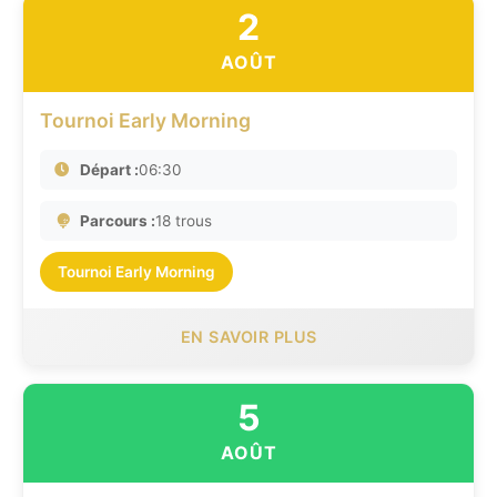
2
AOÛT
Tournoi Early Morning
Départ :
06:30
Parcours :
18 trous
Tournoi Early Morning
EN SAVOIR PLUS
5
AOÛT