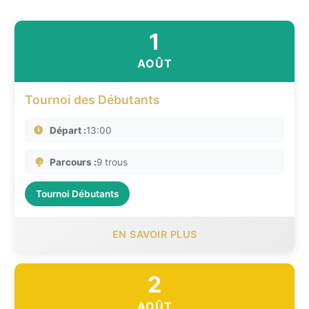
1
AOÛT
Tournoi des Débutants
Départ :
13:00
Parcours :
9 trous
Tournoi Débutants
EN SAVOIR PLUS
2
AOÛT