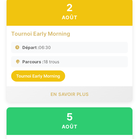
2
AOÛT
Tournoi Early Morning
Départ :
06:30
Parcours :
18 trous
Tournoi Early Morning
EN SAVOIR PLUS
5
AOÛT