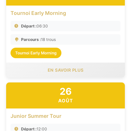
Tournoi Early Morning
Départ :
06:30
Parcours :
18 trous
Tournoi Early Morning
EN SAVOIR PLUS
26
AOÛT
Junior Summer Tour
Départ :
12:00