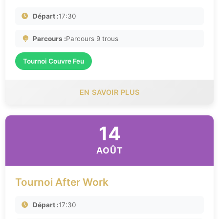
Départ :
17:30
Parcours :
Parcours 9 trous
Tournoi Couvre Feu
EN SAVOIR PLUS
14
AOÛT
Tournoi After Work
Départ :
17:30