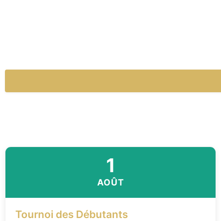
1
AOÛT
Tournoi des Débutants