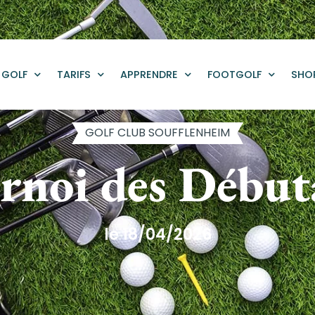
GOLF
TARIFS
APPRENDRE
FOOTGOLF
SHO
GOLF CLUB SOUFFLENHEIM
rnoi des Début
le 18/04/2026