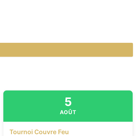
5
AOÛT
Tournoi Couvre Feu