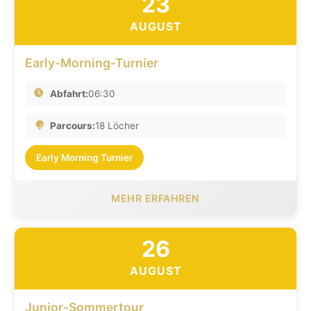
23
AUGUST
Early-Morning-Turnier
Abfahrt:
06:30
Parcours:
18 Löcher
Early Morning Turnier
MEHR ERFAHREN
26
AUGUST
Junior-Sommertour