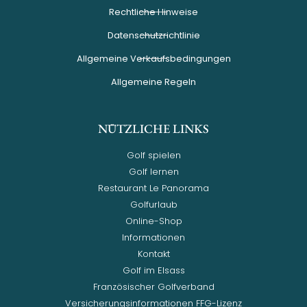
Black Friday
Der Black Friday findet vom 27. bis 30. November
2025 auf dem Golfplatz von Soufflenheim statt . In
den nächsten vier Tagen haben Sie die
WEITERLESEN »
27. November 2025
Elsass Tour Jugendliche
Die vom Comité Départemental 67 am Donnerstag,
dem 31. August, organisierte 3. Runde der Elsass-
Tour fand auf dem Golfplatz von Soufflenheim