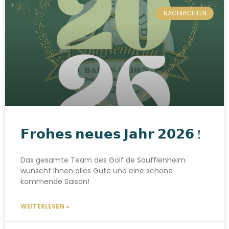
NACHRICHTEN
𝗙𝗿𝗼𝗵𝗲𝘀 𝗻𝗲𝘂𝗲𝘀 𝗝𝗮𝗵𝗿 𝟮𝟬𝟮𝟲 !
Das gesamte Team des Golf de Soufflenheim
wünscht Ihnen alles Gute und eine schöne
kommende Saison!
WEITERLESEN »