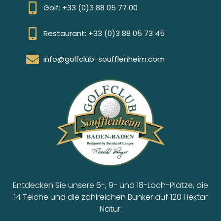
Save the Date – Ab dem 1. Dezember! C𝗮𝗹𝗲𝗻𝗱𝗿𝗶𝗲𝗿
𝗱𝗲 𝗹’𝗔𝘃𝗲𝗻𝘁 𝗮𝘂 𝗚𝗼𝗹𝗳 𝗱𝗲 𝗦𝗼𝘂𝗳𝗳𝗹𝗲𝗻𝗵𝗲𝗶𝗺. Dieses Jahr
verwöhnen wir Sie! Entdecken Sie jeden Tag ein
WEITERLESEN »
27. November 2025
NACHRICHTEN