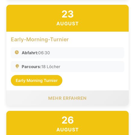
23
AUGUST
Early-Morning-Turnier
Abfahrt:
06:30
Parcours:
18 Löcher
Early Morning Turnier
MEHR ERFAHREN
26
AUGUST