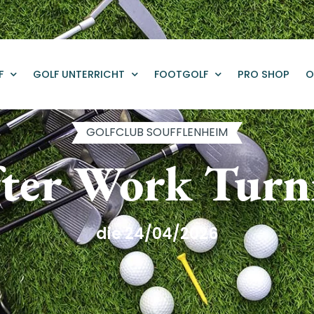
F
GOLF UNTERRICHT
FOOTGOLF
PRO SHOP
O
GOLFCLUB SOUFFLENHEIM
ter Work Turn
die 24/04/2026