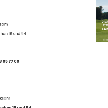
ksam
chen 18 und 54
8 05 77 00
rksam
schen 18 und 54