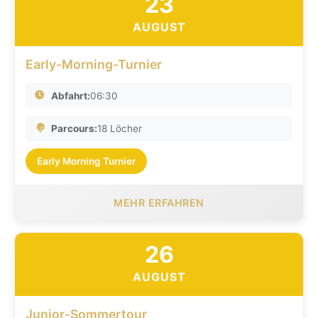
23
AUGUST
Early-Morning-Turnier
Abfahrt:
06:30
Parcours:
18 Löcher
Early Morning Turnier
MEHR ERFAHREN
26
AUGUST
Junior-Sommertour