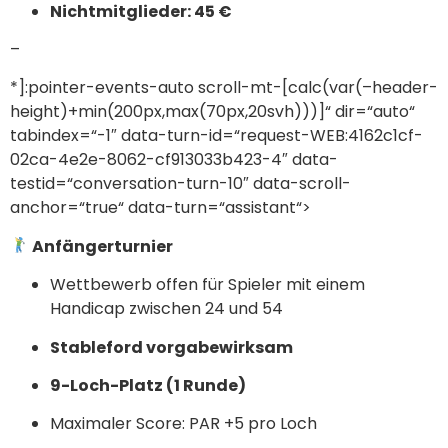
Nichtmitglieder: 45 €
–
*]:pointer-events-auto scroll-mt-[calc(var(–header-
height)+min(200px,max(70px,20svh)))]“ dir=“auto“
tabindex=“-1″ data-turn-id=“request-WEB:4162c1cf-
02ca-4e2e-8062-cf913033b423-4″ data-
testid=“conversation-turn-10″ data-scroll-
anchor=“true“ data-turn=“assistant“>
Anfängerturnier
Wettbewerb offen für Spieler mit einem
Handicap zwischen 24 und 54
Stableford vorgabewirksam
9-Loch-Platz (1 Runde)
Maximaler Score: PAR +5 pro Loch