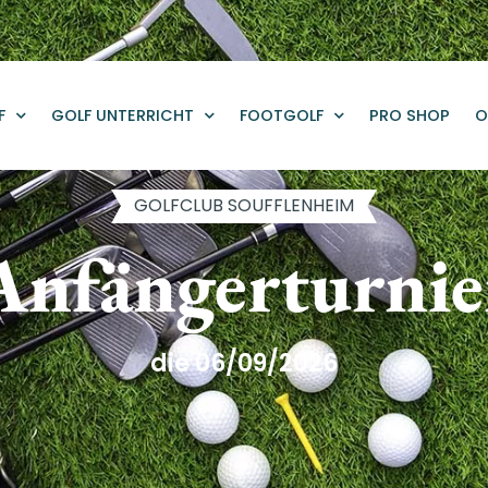
F
GOLF UNTERRICHT
FOOTGOLF
PRO SHOP
O
GOLFCLUB SOUFFLENHEIM
Anfängerturnie
die 06/09/2026