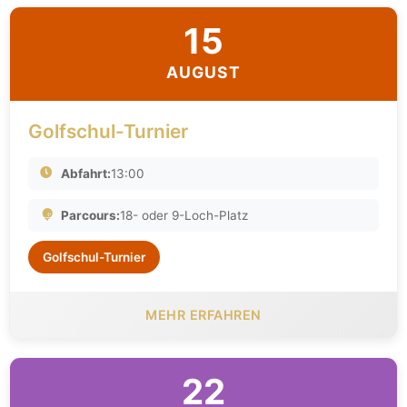
15
AUGUST
Golfschul-Turnier
Abfahrt:
13:00
Parcours:
18- oder 9-Loch-Platz
Golfschul-Turnier
MEHR ERFAHREN
22