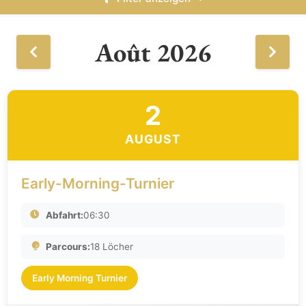
Août 2026
2
AUGUST
Early-Morning-Turnier
Abfahrt:
06:30
Parcours:
18 Löcher
Early Morning Turnier