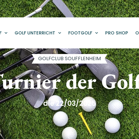
F
GOLF UNTERRICHT
FOOTGOLF
PRO SHOP
O
GOLFCLUB SOUFFLENHEIM
rnier der Gol
die 22/03/2025