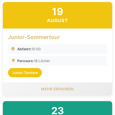
19
AUGUST
Junior-Sommertour
Abfahrt:
10:00
Parcours:
18 Löcher
Junior-Turniere
MEHR ERFAHREN
23