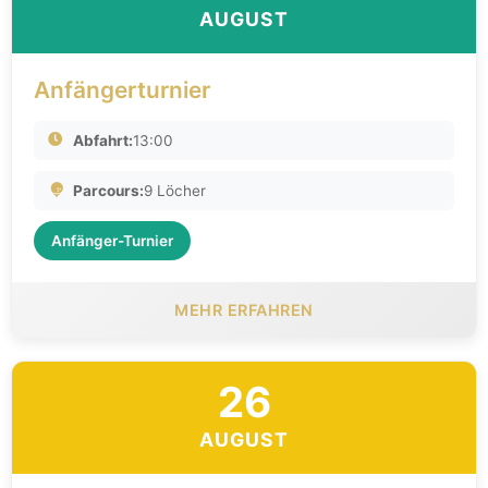
AUGUST
Anfängerturnier
Abfahrt:
13:00
Parcours:
9 Löcher
Anfänger-Turnier
MEHR ERFAHREN
26
AUGUST