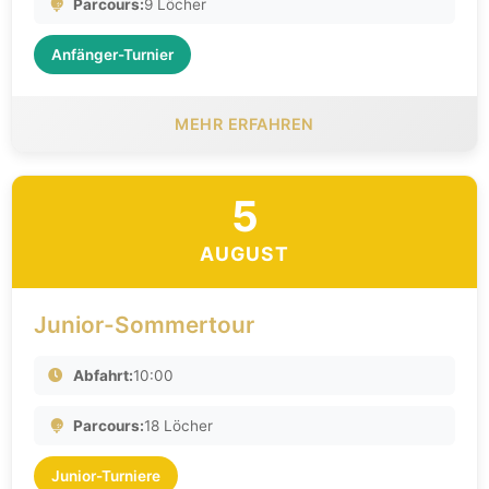
Parcours:
9 Löcher
Anfänger-Turnier
MEHR ERFAHREN
5
AUGUST
Junior-Sommertour
Abfahrt:
10:00
Parcours:
18 Löcher
Junior-Turniere