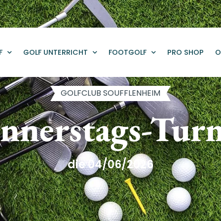
F
GOLF UNTERRICHT
FOOTGOLF
PRO SHOP
O
GOLFCLUB SOUFFLENHEIM
nnerstags-Turn
die 04/06/2026