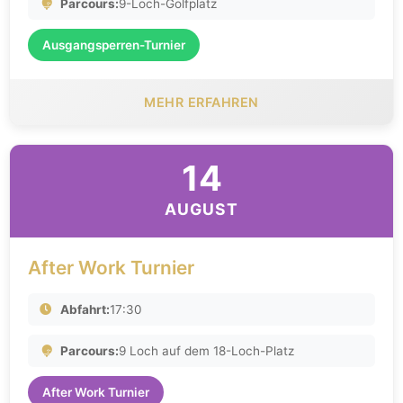
Parcours:
9-Loch-Golfplatz
Ausgangsperren-Turnier
MEHR ERFAHREN
14
AUGUST
After Work Turnier
Abfahrt:
17:30
Parcours:
9 Loch auf dem 18-Loch-Platz
After Work Turnier