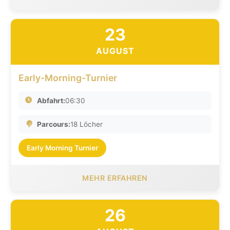
23
AUGUST
Early-Morning-Turnier
Abfahrt:
06:30
Parcours:
18 Löcher
Early Morning Turnier
MEHR ERFAHREN
26