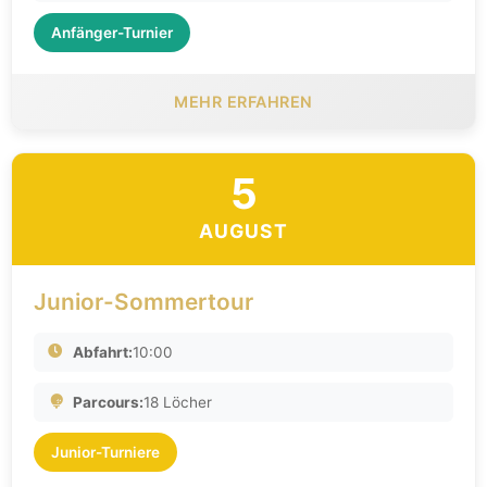
Anfänger-Turnier
MEHR ERFAHREN
5
AUGUST
Junior-Sommertour
Abfahrt:
10:00
Parcours:
18 Löcher
Junior-Turniere