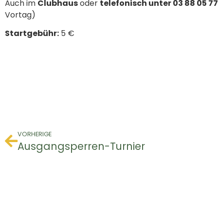
Auch im
Clubhaus
oder
telefonisch unter 03 88 05 77
Vortag)
Startgebühr:
5 €
VORHERIGE
Ausgangsperren-Turnier