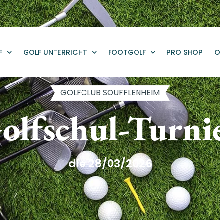
F
GOLF UNTERRICHT
FOOTGOLF
PRO SHOP
O
GOLFCLUB SOUFFLENHEIM
olfschul-Turni
die 28/03/2026