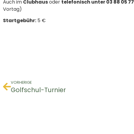
Auch im
Clubhaus
oder
telefonisch unter 03 88 05 77
Vortag)
Startgebühr:
5 €
VORHERIGE
Golfschul-Turnier