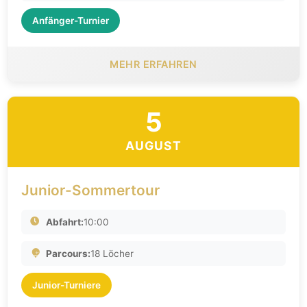
Anfänger-Turnier
MEHR ERFAHREN
5
AUGUST
Junior-Sommertour
Abfahrt:
10:00
Parcours:
18 Löcher
Junior-Turniere