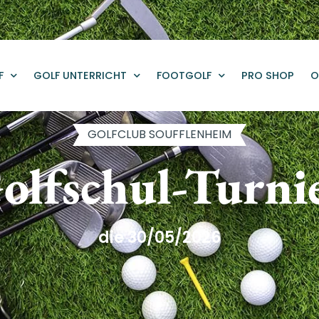
F
GOLF UNTERRICHT
FOOTGOLF
PRO SHOP
O
GOLFCLUB SOUFFLENHEIM
olfschul-Turni
die 30/05/2026