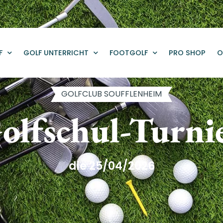
F
GOLF UNTERRICHT
FOOTGOLF
PRO SHOP
O
GOLFCLUB SOUFFLENHEIM
olfschul-Turni
die 25/04/2026