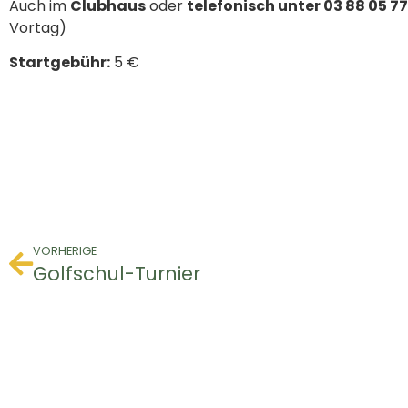
Auch im
Clubhaus
oder
telefonisch unter 03 88 05 77
Vortag)
Startgebühr:
5 €
VORHERIGE
Golfschul-Turnier