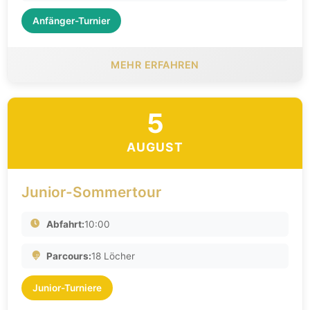
Anfänger-Turnier
MEHR ERFAHREN
5
AUGUST
Junior-Sommertour
Abfahrt:
10:00
Parcours:
18 Löcher
Junior-Turniere