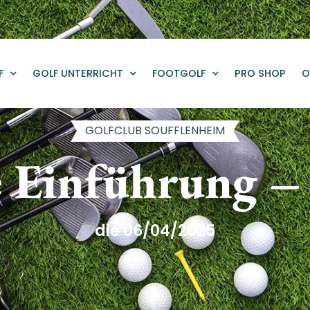
F
GOLF UNTERRICHT
FOOTGOLF
PRO SHOP
O
GOLFCLUB SOUFFLENHEIM
e Einführung – 
die 06/04/2025