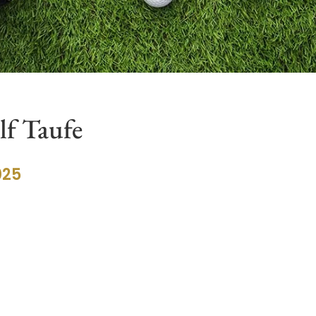
lf Taufe
025