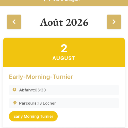
Août 2026
2
AUGUST
Early-Morning-Turnier
Abfahrt:
06:30
Parcours:
18 Löcher
Early Morning Turnier