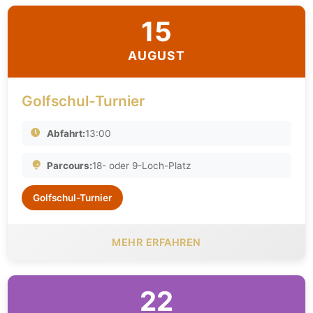
15
AUGUST
Golfschul-Turnier
Abfahrt:
13:00
Parcours:
18- oder 9-Loch-Platz
Golfschul-Turnier
MEHR ERFAHREN
22