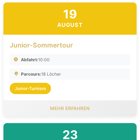
19
AUGUST
Junior-Sommertour
Abfahrt:
10:00
Parcours:
18 Löcher
Junior-Turniere
MEHR ERFAHREN
23