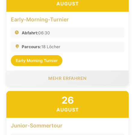
AUGUST
Early-Morning-Turnier
Abfahrt:
06:30
Parcours:
18 Löcher
Early Morning Turnier
MEHR ERFAHREN
26
AUGUST
Junior-Sommertour