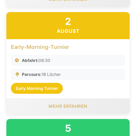
2
AUGUST
Early-Morning-Turnier
Abfahrt:
06:30
Parcours:
18 Löcher
Early Morning Turnier
MEHR ERFAHREN
5