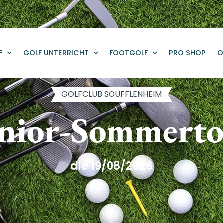
F
GOLF UNTERRICHT
FOOTGOLF
PRO SHOP
O
GOLFCLUB SOUFFLENHEIM
nior-Sommert
die 19/08/2026