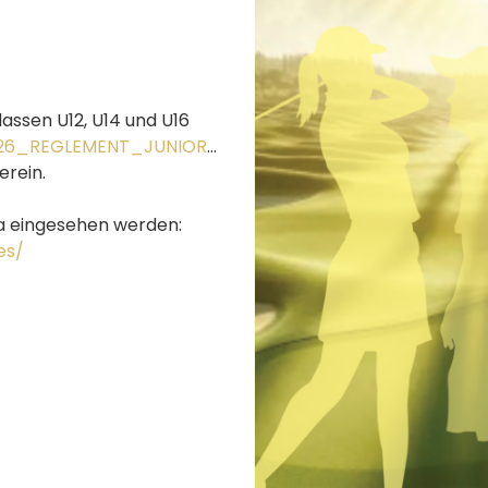
lassen U12, U14 und U16
/2026_REGLEMENT_JUNIOR
…
erein.
ga eingesehen werden:
es/