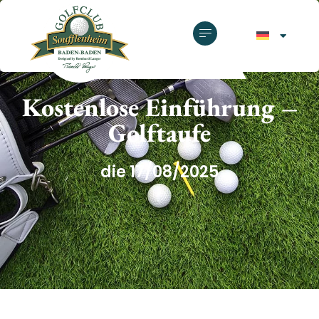
GOLFCLUB SOUFFLENHEIM
Kostenlose Einführung –
Golftaufe
die 17/08/2025