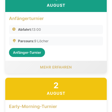
AUGUST
Anfängerturnier
Abfahrt:
13:00
Parcours:
9 Löcher
Anfänger-Turnier
MEHR ERFAHREN
2
AUGUST
Early-Morning-Turnier