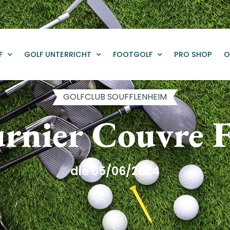
F
GOLF UNTERRICHT
FOOTGOLF
PRO SHOP
O
GOLFCLUB SOUFFLENHEIM
rnier Couvre 
die 05/06/2024