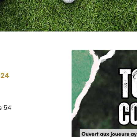
024
s 54