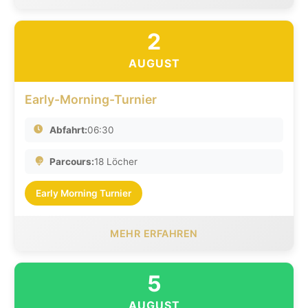
2
AUGUST
Early-Morning-Turnier
Abfahrt:
06:30
Parcours:
18 Löcher
Early Morning Turnier
MEHR ERFAHREN
5
AUGUST