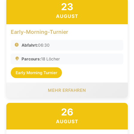
23
AUGUST
Early-Morning-Turnier
Abfahrt:
06:30
Parcours:
18 Löcher
Early Morning Turnier
MEHR ERFAHREN
26
AUGUST