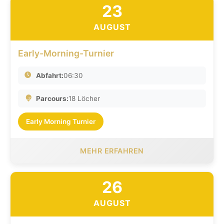
23
AUGUST
Early-Morning-Turnier
Abfahrt:
06:30
Parcours:
18 Löcher
Early Morning Turnier
MEHR ERFAHREN
26
AUGUST