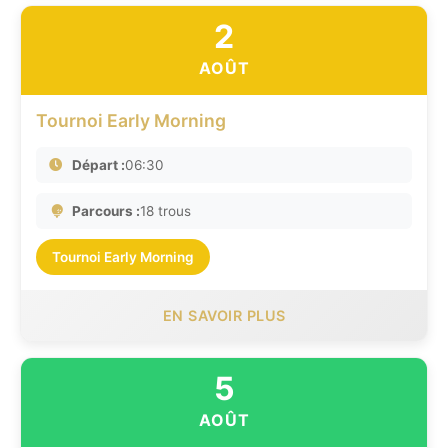
2
AOÛT
Tournoi Early Morning
Départ :
06:30
Parcours :
18 trous
Tournoi Early Morning
EN SAVOIR PLUS
5
AOÛT