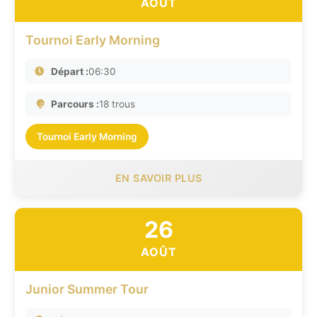
AOÛT
Tournoi Early Morning
Départ :
06:30
Parcours :
18 trous
Tournoi Early Morning
EN SAVOIR PLUS
26
AOÛT
Junior Summer Tour